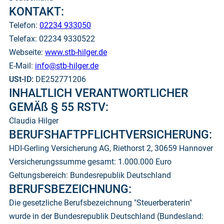
KONTAKT:
Telefon:
02234 933050
Telefax: 02234 9330522
Webseite:
www.stb-hilger.de
E-Mail:
info@stb-hilger.de
USt-ID:
DE252771206
INHALTLICH VERANTWORT­LICHER
GEMÄ
ß
§ 55 RSTV:
Claudia Hilger
BERUFSHAFTPFLICHT­­VERSICHERUNG:
HDI-Gerling Versicherung AG, Riethorst 2, 30659 Hannover
Versicherungssumme gesamt: 1.000.000 Euro
Geltungsbereich: Bundesrepublik Deutschland
BERUFSBE­ZEICHNUNG:
Die gesetzliche Berufsbezeichnung "Steuerberaterin"
wurde in der Bundesrepublik Deutschland (Bundesland: